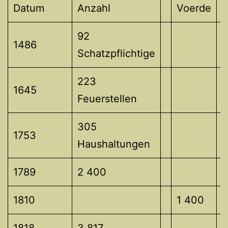
Datum
Anzahl
Voerde
M
92
1486
Schatzpflichtige
223
1645
Feuerstellen
305
1753
Haushaltungen
1789
2 400
1810
1 400
1818
3 817