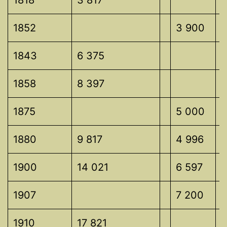
1852
3 900
1843
6 375
1858
8 397
1875
5 000
1880
9 817
4 996
4
1900
14 021
6 597
7
1907
7 200
1910
17 821