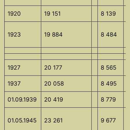
1920
19 151
8 139
1
1
1923
19 884
8 484
1927
20 177
8 565
1
1937
20 058
8 495
1
01.09.1939
20 419
8 779
1
1
01.05.1945
23 261
9 677