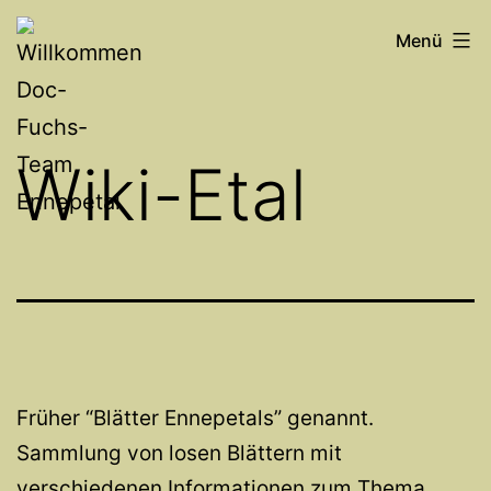
Zum
Willkommen
Menü
Inhalt
Doc-
springen
Fuchs-
Team
Wiki-Etal
Ennepetal
Früher “Blätter Ennepetals” genannt.
Sammlung von losen Blättern mit
verschiedenen Informationen zum Thema