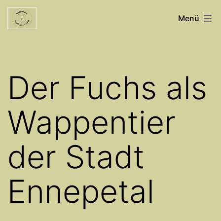
Zum
Willkommen
Menü
Inhalt
Doc-
springen
Fuchs-
Team
Der Fuchs als
Ennepetal
Wappentier
der Stadt
Ennepetal