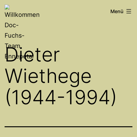
Zum
Willkommen
Menü
Inhalt
Doc-
springen
Fuchs-
Team
Dieter
Ennepetal
Wiethege
(1944-1994)