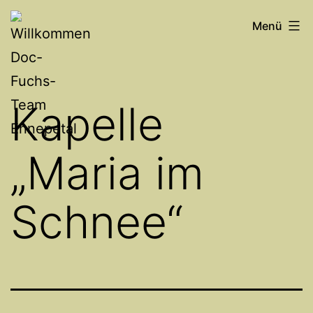
Zum
Willkommen
Menü
Inhalt
Doc-
springen
Fuchs-
Team
Kapelle
Ennepetal
„Maria im
Schnee“