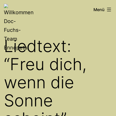
Zum
Willkommen
Menü
Inhalt
Doc-
springen
Fuchs-
Team
Liedtext:
Ennepetal
“Freu dich,
wenn die
Sonne