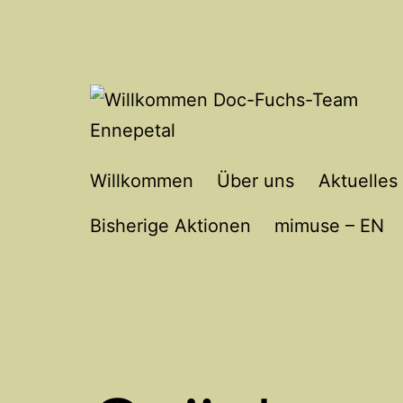
Zum
Inhalt
springen
Willkommen
Willkommen
Über uns
Aktuelles
Doc-
Bisherige Aktionen
mimuse – EN
Fuchs-
Team
Ennepetal