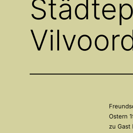
Städtep
Vilvoor
Freunds
Ostern 1
zu Gast 