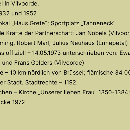
l in Vilvoorde.
1932 und 1952
okal „Haus Grete“; Sportplatz „Tanneneck“
e Kräfte der Partnerschaft: Jan Nobels (Vilvoor
ning, Robert Marl, Julius Neuhaus (Ennepetal)
s offiziell – 14.05.1973 unterschrieben von: Ew
 und Frans Gelders (Vilvoorde)
de
– 10 km nördlich von Brüssel; flämische 34 0
r Stadt. Stadtrechte – 1192.
hen – Kirche „Unserer lieben Frau“ 1350-1384
ücke 1972