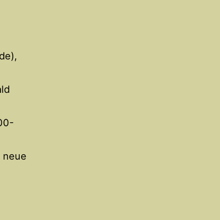
de),
ald
00-
; neue