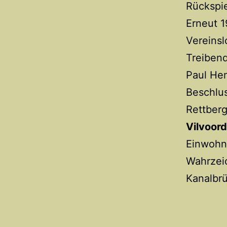
Rückspie
Erneut 
Vereinsl
Treibend
Paul Hen
Beschlus
Rettberg
Vilvoor
Einwohne
Wahrzeic
Kanalbr