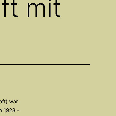
ft mit
ft) war
n 1928 –