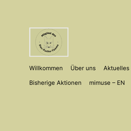
Zum
Inhalt
springen
Willkommen
Willkommen
Über uns
Aktuelles
Doc-
Bisherige Aktionen
mimuse – EN
Fuchs-
Team
Ennepetal