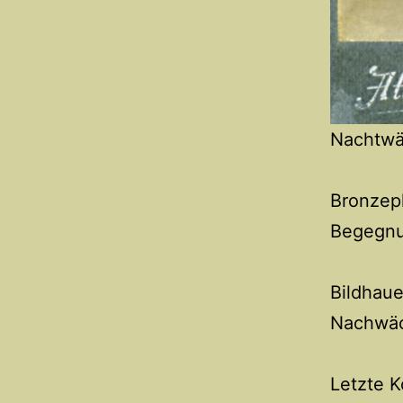
Nachtwäc
Bronzepl
Begegnun
Bildhaue
Nachwäc
Letzte K