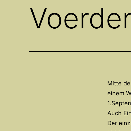
Voerde
Mitte d
einem Wa
1.Septem
Auch Ein
Der ein