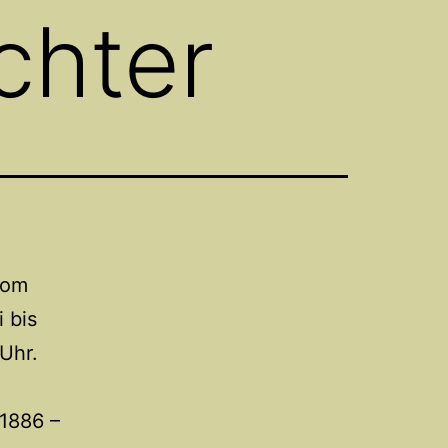
chter
vom
 bis
Uhr.
1886 –