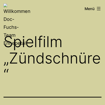
Zum
Willkommen
Menü
Inhalt
Doc-
springen
Fuchs-
Team
Spielfilm
Ennepetal
„Zündschnüre
“