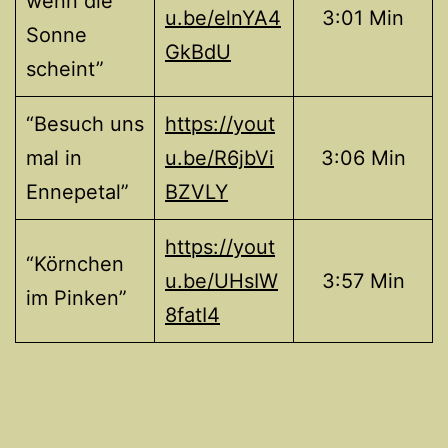
wenn die
u.be/elnYA4
3:01 Min
Sonne
GkBdU
scheint”
“Besuch uns
https://yout
mal in
u.be/R6jbVi
3:06 Min
Ennepetal”
BZVLY
https://yout
“Körnchen
u.be/UHsIW
3:57 Min
im Pinken”
8fatI4