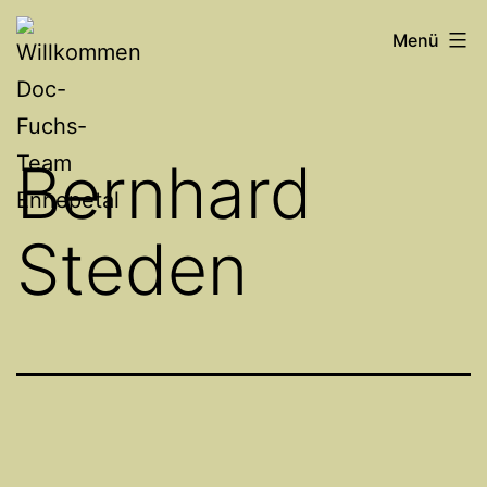
Zum
Willkommen
Menü
Inhalt
Doc-
springen
Fuchs-
Team
Bernhard
Ennepetal
Steden