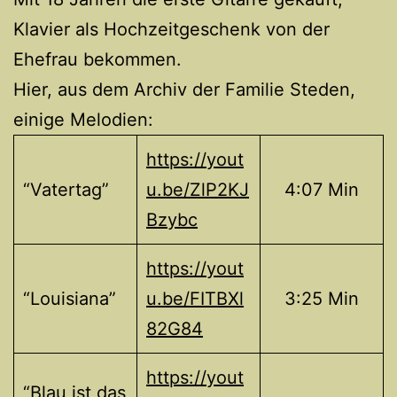
Klavier als Hochzeitgeschenk von der
Ehefrau bekommen.
Hier, aus dem Archiv der Familie Steden,
einige Melodien:
https://yout
“Vatertag”
u.be/ZlP2KJ
4:07 Min
Bzybc
https://yout
“Louisiana”
u.be/FITBXl
3:25 Min
82G84
https://yout
“Blau ist das