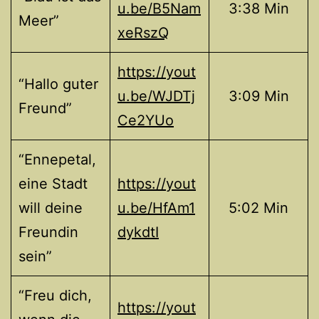
u.be/B5Nam
3:38 Min
Meer”
xeRszQ
https://yout
“Hallo guter
u.be/WJDTj
3:09 Min
Freund”
Ce2YUo
“Ennepetal,
eine Stadt
https://yout
will deine
u.be/HfAm1
5:02 Min
Freundin
dykdtI
sein”
“Freu dich,
https://yout