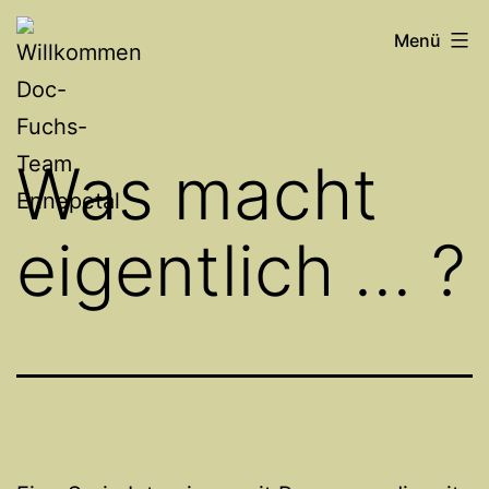
Zum
Willkommen
Menü
Inhalt
Doc-
springen
Fuchs-
Team
Was macht
Ennepetal
eigentlich … ?