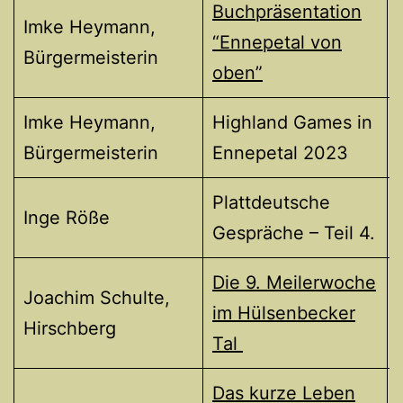
Buchpräsentation
Imke Heymann,
“Ennepetal von
Bürgermeisterin
oben”
Imke Heymann,
Highland Games in
Bürgermeisterin
Ennepetal 2023
Plattdeutsche
Inge Röße
Gespräche – Teil 4.
Die 9. Meilerwoche
Joachim Schulte,
im Hülsenbecker
Hirschberg
Tal
Das kurze Leben