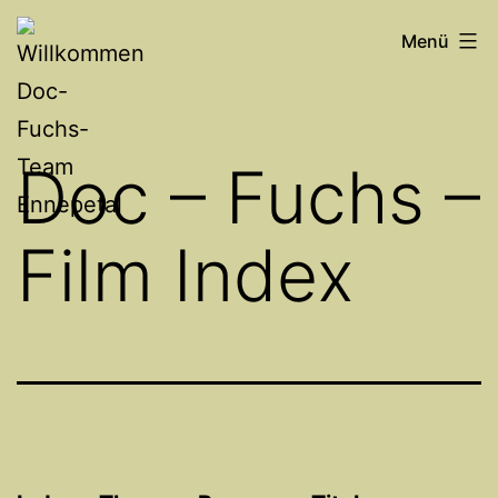
Zum
Willkommen
Menü
Inhalt
Doc-
springen
Fuchs-
Team
Doc – Fuchs –
Ennepetal
Film Index